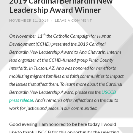
2019 Cardinal Bernardin New
Leadership Award Winner
NOVEMBER 11, 2019
/
LEAVE A COMMENT
th
On November 11
the Catholic Campaign for Human
Development (CCHD) presented the 2019 Cardinal
Bernardin New Leadership Award to Ana Chavarin, interim
lead organizer at the CCHD-funded group Pima County
Interfaith, in Tucson, AZ. Ana was honored for her efforts
mobilizing migrant families and faith communities to impact
the issues that affect them. To learn more about the Cardinal
Bernardin New Leadership Award, please see the
USCCB
press release
. Ana’s
remarks offer reflections on the call to
work for justice and peace in our communities:
Good evening, I am honored to be here today. I would
like to thank USCCB for this opportunity, the selecting