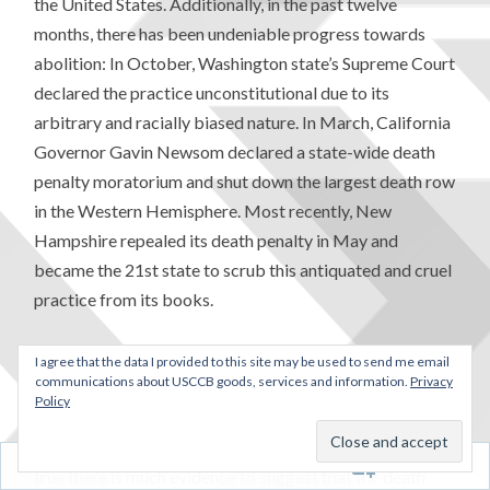
the United States. Additionally, in the past twelve
months, there has been undeniable progress towards
abolition: In October, Washington state’s Supreme Court
declared the practice unconstitutional due to its
arbitrary and racially biased nature. In March, California
Governor Gavin Newsom declared a state-wide death
penalty moratorium and shut down the largest death row
in the Western Hemisphere. Most recently, New
Hampshire repealed its death penalty in May and
became the 21st state to scrub this antiquated and cruel
practice from its books.
As Catholics, the Bishops’ recent confirmation of the
I agree that the data I provided to this site may be used to send me email
communications about USCCB goods, services and information.
Privacy
revision in the U.S. edition of the Catechism is a timely
Policy
opportunity to build a culture of life that is, in the words
of Saint John Paul II, “unconditionally pro-life.” While it is
Follow
true there is much evidence to suggest that the death