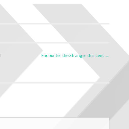
l
Encounter the Stranger this Lent
→