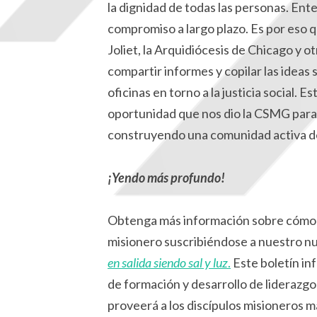
la dignidad de todas las personas. Ent
compromiso a largo plazo. Es por eso que
Joliet, la Arquidiócesis de Chicago y 
compartir informes y copilar las ideas
oficinas en torno a la justicia social.
oportunidad que nos dio la CSMG para 
construyendo una comunidad activa ded
¡Yendo más profundo!
Obtenga más información sobre cómo p
misionero suscribiéndose a nuestro nu
en salida siendo sal y luz
.
Este boletín in
de formación y desarrollo de liderazgo
proveerá a los discípulos misioneros m