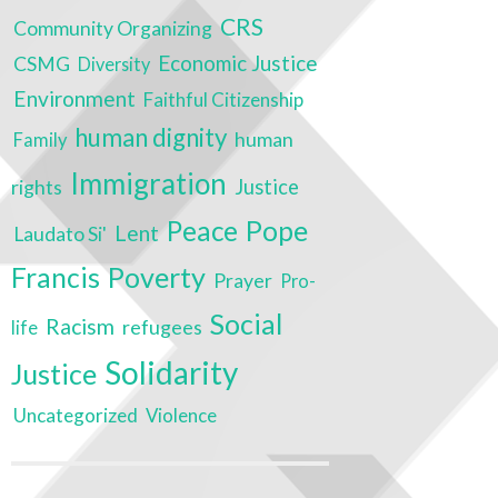
CRS
Community Organizing
Economic Justice
CSMG
Diversity
Environment
Faithful Citizenship
human dignity
human
Family
Immigration
rights
Justice
Peace
Pope
Lent
Laudato Si'
Poverty
Francis
Prayer
Pro-
Social
Racism
refugees
life
Solidarity
Justice
Uncategorized
Violence