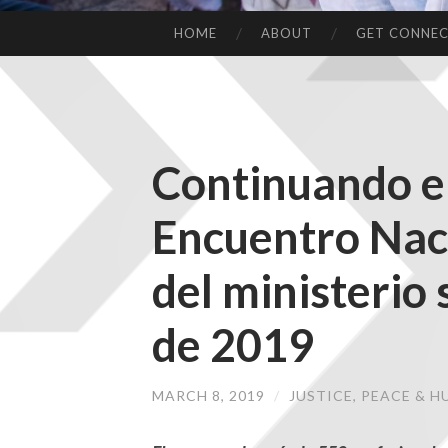
HOME
ABOUT
GET CONNE
Continuando el
Encuentro Naci
del ministerio 
de 2019
MARCH 8, 2019
/
JUSTICE, PEACE & 